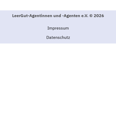
LeerGut-Agentinnen und -Agenten e.V. © 2026
Jena
info@doris-voll.de
Impressum
http://www.doris-voll.de
Datenschutz