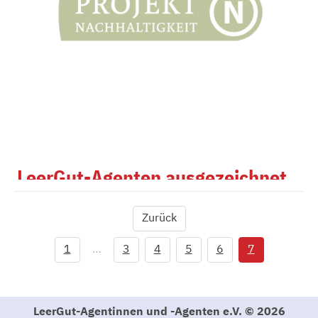
Vertreterinnen aus Verwaltung, freien Berufen und
Projektiniativen. Im Mittelpunkt standen die
Organisationsentwicklung der LeerGut-Agenten und die
einzigartige Arbeit der Familienstiftung. Beratungs- und
Unterstützungsbedarf wurden ebenso deutlich, wie das
starke Interesse weiterhin in Verbindung zu bleiben!
Dokumentation 6.Netzwerktreffen Tannroda
Programm Tannroda 09.07.2020
LeerGut-Agenten ausgezeichnet
Das Thüringer Netzwerk zur Belebung von Leerstand
Zurück
wurde durch die Regionalen Netzstellen
Nachhaltigkeitsstrategien (RENN) in Kooperation mit
1
…
3
4
5
6
7
dem Rat für Nachhaltige Entwicklung (RNE) als ein
„
Projekt Nachhaltigkeit 2019
" ausgezeichnet. Die Jury
ist davon überzeugt, dass die LeerGut-Agenten „einen
LeerGut-Agentinnen und -Agenten e.V. © 2026